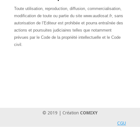
Toute utilisation, reproduction, diffusion, commercialisation,
modification de toute ou partie du site
www.audiosat.fr
, sans
autorisation de l’Editeur est prohibée et pourra entraînée des
actions et poursuites judiciaires telles que notamment
prévues par le Code de la propriété intellectuelle et le Code
civil.
© 2019 | Création
COMIXY
CGU
Antenniste, installateur antenne, depannage antenne, depanneur
antenne, antenne numerique, antenne TNT, antenne Satellite, antenne