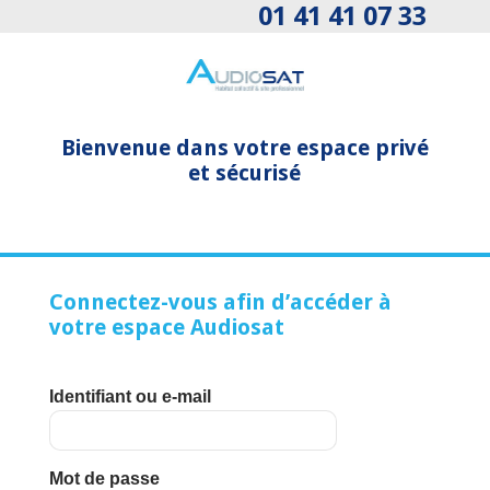
01 41 41 07 33
Bienvenue dans votre espace privé
et sécurisé
Connectez-vous afin d’accéder à
votre espace Audiosat
Identifiant ou e-mail
Mot de passe